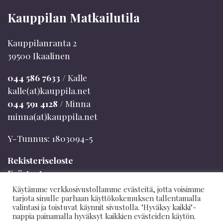
Kauppilan Matkailutila
Kauppilanranta 2
39500 Ikaalinen
044 586 7633
/ Kalle
kalle(at)kauppila.net
044 591 4128
/ Minna
minna(at)kauppila.net
Y-Tunnus: 1803094-5
Rekisteriseloste
Evästeet
Mökinvaraajan info
Käytämme verkkosivustollamme evästeitä, jotta voisimme
Varaus- ja peruutusehdot
tarjota sinulle parhaan käyttökokemuksen tallentamalla
valintasi ja toistuvat käynnit sivustolla. "Hyväksy kaikki"-
nappia painamalla hyväksyt kaikkien evästeiden käytön.