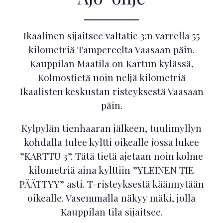
Ikaalinen sijaitsee valtatie 3:n varrella 55
kilometriä Tampereelta Vaasaan päin.
Kauppilan Maatila on Kartun kylässä,
Kolmostietä noin neljä kilometriä
Ikaalisten keskustan risteyksestä Vaasaan
päin.
Kylpylän tienhaaran jälkeen, tuulimyllyn
kohdalla tulee kyltti oikealle jossa lukee
”KARTTU 3”. Tätä tietä ajetaan noin kolme
kilometriä aina kylttiin ”YLEINEN TIE
PÄÄTTYY” asti. T-risteyksestä käännytään
oikealle. Vasemmalla näkyy mäki, jolla
Kauppilan tila sijaitsee.