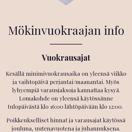
Mökinvuokraajan info
Vuokrausajat
Kesällä minimivuokrausaika on yleensä viikko
ja vaihtopäivä perjantai/maanantai. Myös
lyhyempiä varausjaksoja kannattaa kysyä.
Lomakohde on yleensä käytössänne
tulopäivästä klo 16:00 lähtöpäivään klo 12:00.
Poikkeukselliset hinnat ja varausajat käytössä
jouluna, uutenavuotena ja juhannuksena.