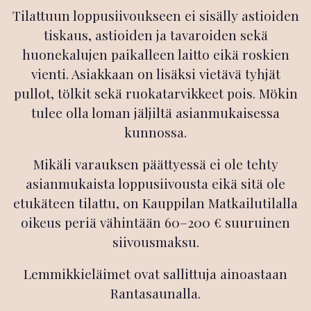
Tilattuun loppusiivoukseen ei sisälly astioiden
tiskaus, astioiden ja tavaroiden sekä
huonekalujen paikalleen laitto eikä roskien
vienti. Asiakkaan on lisäksi vietävä tyhjät
pullot, tölkit sekä ruokatarvikkeet pois. Mökin
tulee olla loman jäljiltä asianmukaisessa
kunnossa.
Mikäli varauksen päättyessä ei ole tehty
asianmukaista loppusiivousta eikä sitä ole
etukäteen tilattu, on Kauppilan Matkailutilalla
oikeus periä vähintään 60–200 € suuruinen
siivousmaksu.
Lemmikkieläimet ovat sallittuja ainoastaan
Rantasaunalla.