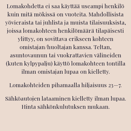
Lomakohdetta ei saa käyttää useampi henkilö
kuin mitä mökissä on vuoteita. Mahdollisista
yövieraista tai juhlista ja muista tilaisuuksista,
joissa lomakohteen henkilömäärä tilapäisesti
ylittyy, on sovittava erikseen kohteen
omistajan/huoltajan kanssa. Teltan,
asuntovaunun tai vuokrattavien välineiden
(kuten kylpypalju) käyttö lomakohteen tontilla
ilman omistajan lupaa on kielletty.
Lomakohteiden pihamaalla hiljaisuus 23—7.
Sähköautojen lataaminen kielletty ilman lupaa.
Hinta sähkönkulutuksen mukaan.