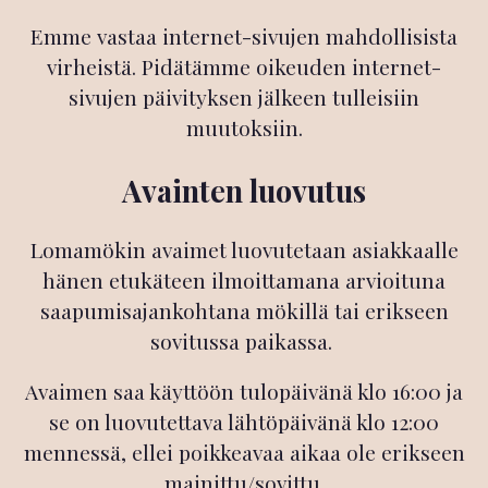
Emme vastaa internet-sivujen mahdollisista
virheistä. Pidätämme oikeuden internet-
sivujen päivityksen jälkeen tulleisiin
muutoksiin.
Avainten luovutus
Lomamökin avaimet luovutetaan asiakkaalle
hänen etukäteen ilmoittamana arvioituna
saapumisajankohtana mökillä tai erikseen
sovitussa paikassa.
Avaimen saa käyttöön tulopäivänä klo 16:00 ja
se on luovutettava lähtöpäivänä klo 12:00
mennessä, ellei poikkeavaa aikaa ole erikseen
mainittu/sovittu.