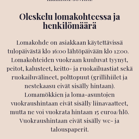
Oleskelu lomakohteessa ja
henkilömäärä
Lomakohde on asiakkaan käytettävissä
tulopäivästä klo 16:00 lähtöpäivään klo 12:00.
Lomakohteiden vuokraan kuuluvat tyynyt,
peitot, kalusteet, keitto- ja ruokailuastiat sekä
ruokailuvälineet, polttopuut (grillihiilet ja
nestekaasu eivät sisälly hintaan).
Lomamökkien ja loma-asuntojen
vuokraushintaan eivät sisälly liinavaatteet,
mutta ne voi vuokrata hintaan 15 euroa/hlö.
Vuokraushintaan eivät sisälly wc- ja
talouspaperit.