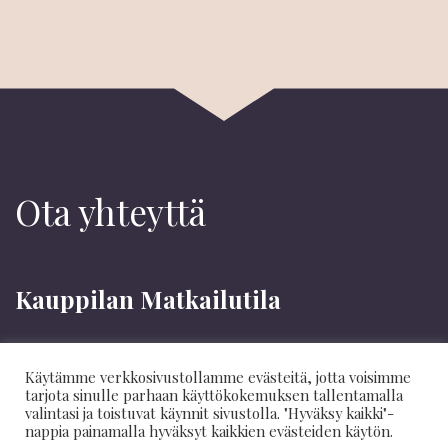
Ota yhteyttä
Kauppilan Matkailutila
Kauppilanranta 2
39500 Ikaalinen
Käytämme verkkosivustollamme evästeitä, jotta voisimme
tarjota sinulle parhaan käyttökokemuksen tallentamalla
valintasi ja toistuvat käynnit sivustolla. "Hyväksy kaikki"-
044 586 7633
/ Kalle
nappia painamalla hyväksyt kaikkien evästeiden käytön.
kalle(at)kauppila.net