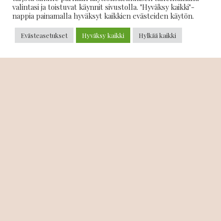
Varaus- ja peruutusehdot
valintasi ja toistuvat käynnit sivustolla. "Hyväksy kaikki"-
nappia painamalla hyväksyt kaikkien evästeiden käytön.
Soita: 044 586 7633
Evästeasetukset
Hyväksy kaikki
Hylkää kaikki
Jätä viesti
Nimi
Puhelin
Sähköposti