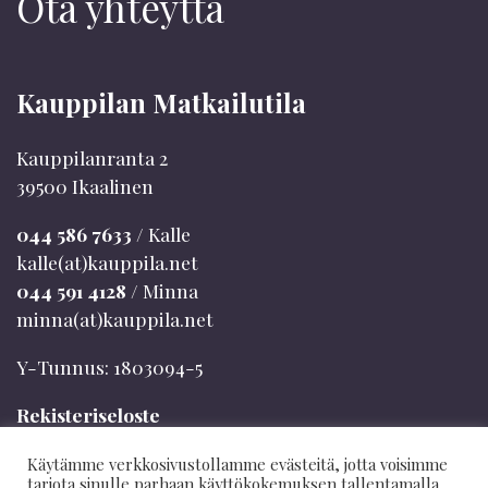
Ota yhteyttä
Kauppilan Matkailutila
Kauppilanranta 2
39500 Ikaalinen
044 586 7633
/ Kalle
kalle(at)kauppila.net
044 591 4128
/ Minna
minna(at)kauppila.net
Y-Tunnus: 1803094-5
Rekisteriseloste
Evästeet
Käytämme verkkosivustollamme evästeitä, jotta voisimme
Mökinvaraajan info
tarjota sinulle parhaan käyttökokemuksen tallentamalla